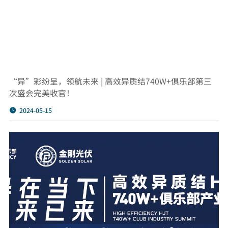
“异”彩纷呈，领航未来 | 高效异质结740W+俱乐部第三
次盛会完美收官！
2024-05-15