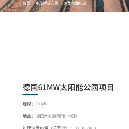
首页
·
电站解决方案
·
大型地面电站
德国61MW太阳能公园项目
规模：
61MW
地点：
德国大戈德姆斯和卡伦钦
年理论发电量（千瓦时）：
111007800