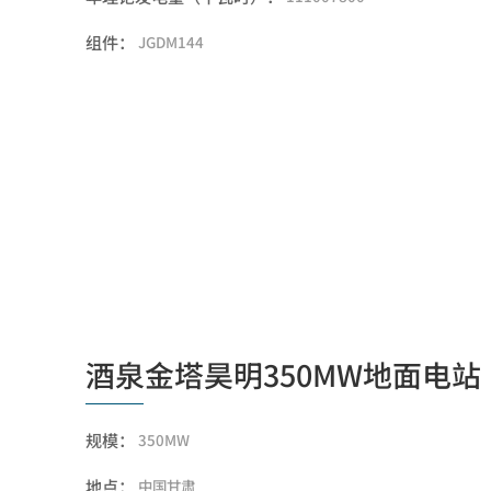
组件：
JGDM144
酒泉金塔昊明350MW地面电站
规模：
350MW
地点：
中国甘肃